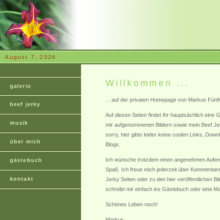
August 7, 2026
Willkommen ...
galerie
... auf der privaten Homepage von Markus Fünf
beef jerky
Auf diesen Seiten findet Ihr hauptsächlich eine G
musik
mir aufgenommenen Bildern sowie mein Beef Je
sorry, hier gibts leider keine coolen Links, Dow
über mich
Blogs.
Ich wünsche trotzdem einen angenehmen Aufenth
gästebuch
Spaß. Ich freue mich jederzeit über Kommentar
kontakt
Jerky Seiten oder zu den hier veröffentlichen Bi
schreibt mir einfach ins Gästebuch oder eine Mai
Schönes Leben noch!
Markus